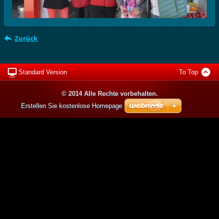
Zurück
Standard Version
To Top
© 2014 Alle Rechte vorbehalten.
Erstellen Sie kostenlose Homepage